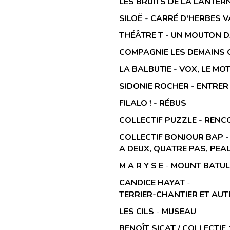
LES BRUITS DE LA LANTER
SILOË
-
CARRÉ D'HERBES 
THÉÂTRE T
-
UN MOUTON D
COMPAGNIE LES DEMAINS 
LA BALBUTIE
-
VOX, LE MO
SIDONIE ROCHER
-
ENTRER
FILALO !
-
RÉBUS
COLLECTIF PUZZLE
-
RENCO
COLLECTIF BONJOUR BAP
-
A DEUX, QUATRE PAS, PEA
M A R Y S E
-
MOUNT BATU
CANDICE HAYAT
-
TERRIER-CHANTIER ET AUT
LES CILS
-
MUSEAU
BENOÎT SICAT / COLLECTIF