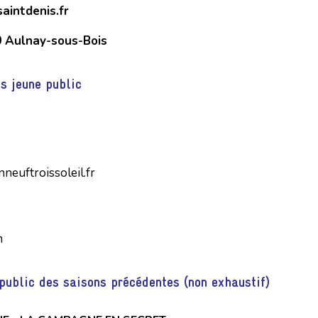
aintdenis.fr
 Aulnay-sous-Bois
s jeune public
neuftroissoleil.fr
n
public des saisons précédentes (non exhaustif)