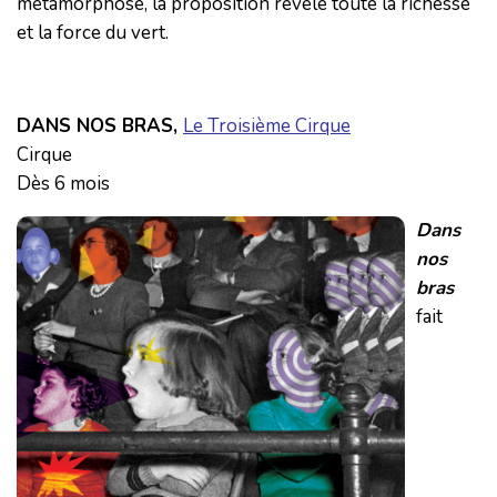
métamorphose, la proposition révèle toute la richesse
et la force du vert.
DANS NOS BRAS
,
Le Troisième Cirque
Cirque
Dès 6 mois
Dans
nos
bras
fait