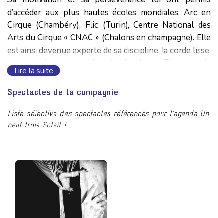
d’accéder aux plus hautes écoles mondiales, Arc en
Cirque (Chambéry), Flic (Turin), Centre National des
Arts du Cirque « CNAC » (Chalons en champagne). Elle
est ainsi devenue experte de sa discipline, la corde lisse,
et a pu créer un nouvel agrée : le tricotin. Elle y a eu la
Lire la suite
chance d’apprendre au côté de nombreuses
personnalités artistiques de renom. Aurélien Bory, Guy
Spectacles de la compagnie
Alloucherie, Fatou Traoré, Arpad Schilling, Dominique
Bettenfeld,Jacques Bonnaffé, Christian Benedetti,
Liste sélective des spectacles référencés pour l’agenda Un
neuf trois Soleil !
Roberto Olivan, Guy Carrara…
Après des centaines de représentations en tant
qu’interprète, naviguant des salles à la rue, du
contemporain au moderne (Urban rabbit’s, La Nouvelle
Alice, Aqua Rhône, Comme un petit air d’attente, les
Exploratrices), elle se décide à écrire et à réaliser son
propre spectacle.