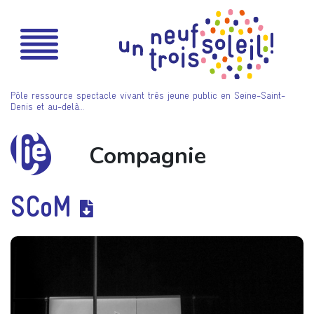
Pôle ressource spectacle vivant très jeune public en Seine-Saint-
Denis et au-delà…
Compagnie
SCoM