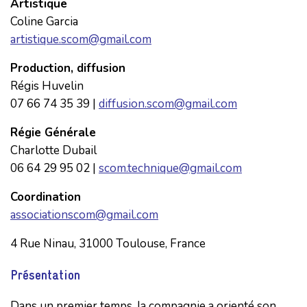
Artistique
Coline Garcia
artistique.scom@gmail.com
Production, diffusion
Régis Huvelin
07 66 74 35 39 |
diffusion.scom@gmail.com
Régie Générale
Charlotte Dubail
06 64 29 95 02 |
scom.technique@gmail.com
Coordination
associationscom@gmail.
com
4 Rue Ninau, 31000 Toulouse, France
Présentation
Dans un premier temps, la compagnie a orienté son