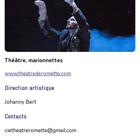
Théâtre, marionnettes
www.theatrederomette.com
Direction artistique
Johanny Bert
Contacts
cietheatreromette@gmail.com