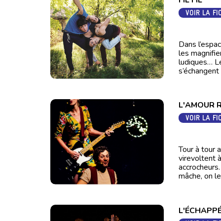
VOIR LA FI
Dans l’espac
les magnifie
ludiques… Le
s’échangent 
L'AMOUR 
VOIR LA FI
Tour à tour 
virevoltent 
accrocheurs.
mâche, on les
L'ÉCHAPP