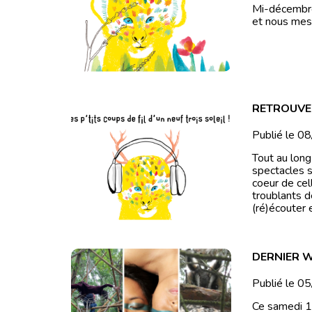
Mi-décembre 
et nous mes
RETROUVEZ 
Publié le 0
Tout au long
spectacles s
coeur de cel
troublants d
(ré)écouter e
DERNIER W
Publié le 0
Ce samedi 1