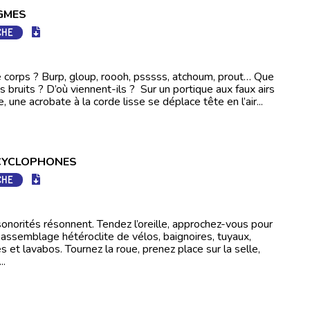
GMES
CHE
e corps ? Burp, gloup, roooh, psssss, atchoum, prout… Que
s bruits ? D’où viennent-ils ? Sur un portique aux faux airs
, une acrobate à la corde lisse se déplace tête en l’air...
CYCLOPHONES
CHE
onorités résonnent. Tendez l’oreille, approchez-vous pour
 assemblage hétéroclite de vélos, baignoires, tuyaux,
 et lavabos. Tournez la roue, prenez place sur la selle,
..