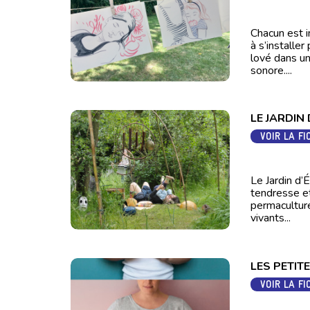
Chacun est i
à s’installe
lové dans un
sonore....
LE JARDIN
VOIR LA FI
Le Jardin d’
tendresse et 
permaculture 
vivants...
LES PETIT
VOIR LA FI