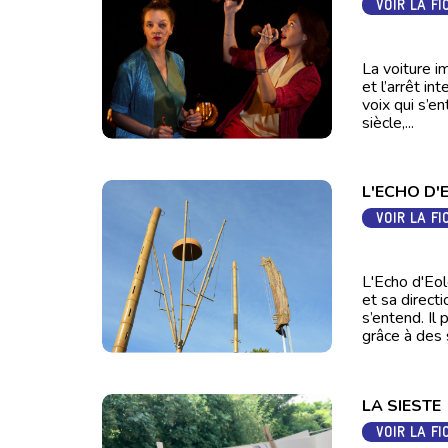
VOIR LA FI
La voiture i
et l’arrêt i
voix qui s’e
siècle,...
L'ECHO D'
VOIR LA FI
L'Echo d'Eol
et sa directi
s’entend. I
grâce à des s
LA SIESTE
VOIR LA FI