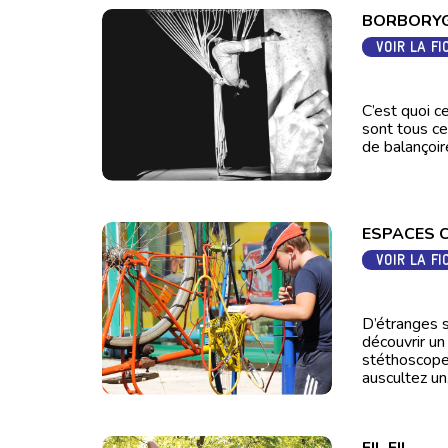
BORBORY
VOIR LA FI
C’est quoi c
sont tous ce
de balançoire
ESPACES 
VOIR LA FI
D’étranges s
découvrir un
stéthoscopes
auscultez un.
FIL FIL