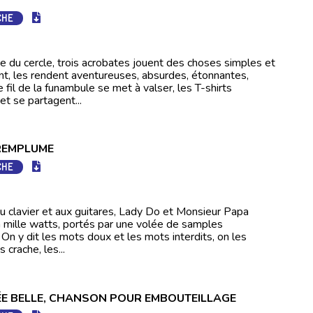
CHE
e du cercle, trois acrobates jouent des choses simples et
nt, les rendent aventureuses, absurdes, étonnantes,
 fil de la funambule se met à valser, les T-shirts
et se partagent...
REMPLUME
CHE
au clavier et aux guitares, Lady Do et Monsieur Papa
à mille watts, portés par une volée de samples
 On y dit les mots doux et les mots interdits, on les
 crache, les...
ÉE BELLE, CHANSON POUR EMBOUTEILLAGE