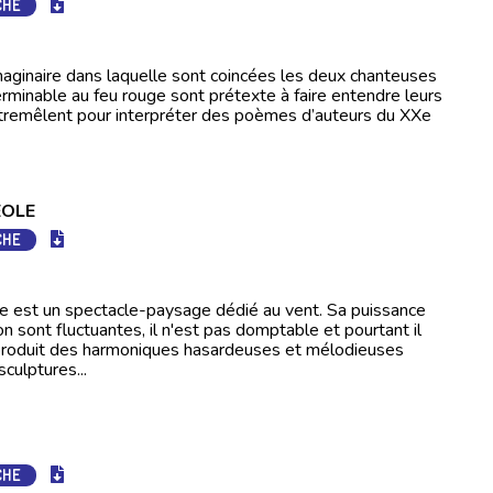
CHE
maginaire dans laquelle sont coincées les deux chanteuses
nterminable au feu rouge sont prétexte à faire entendre leurs
ntremêlent pour interpréter des poèmes d’auteurs du XXe
EOLE
CHE
e est un spectacle-paysage dédié au vent. Sa puissance
on sont fluctuantes, il n'est pas domptable et pourtant il
l produit des harmoniques hasardeuses et mélodieuses
culptures...
CHE