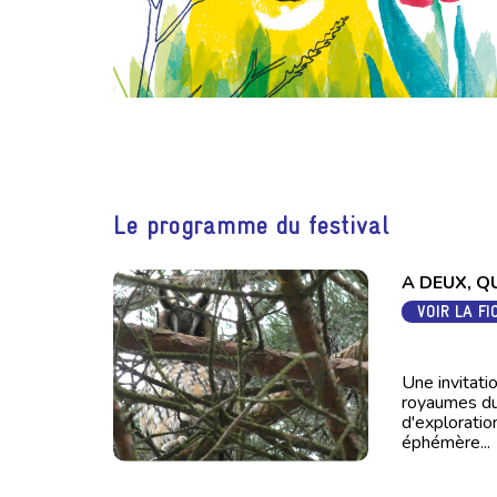
Le programme du festival
A DEUX, Q
VOIR LA FI
Une invitati
royaumes du 
d'exploration
éphémère...