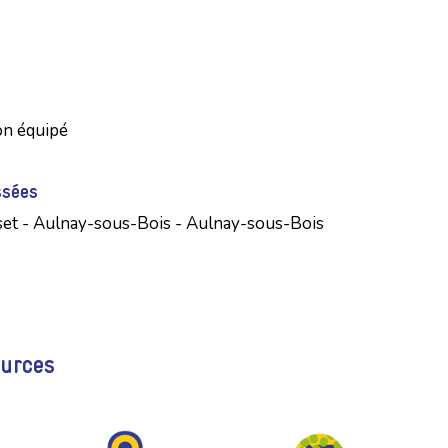
non équipé
ssées
set - Aulnay-sous-Bois - Aulnay-sous-Bois
ources