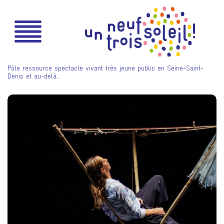
Pôle ressource spectacle vivant très jeune public en Seine-Saint-
Denis et au-delà…