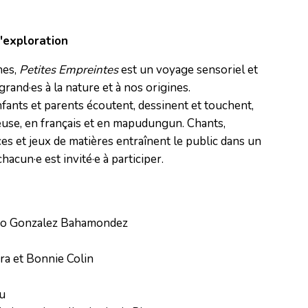
'exploration
hes,
Petites Empreintes
est un voyage sensoriel et
 grand·es à la nature et à nos origines.
nfants et parents écoutent, dessinent et touchent,
teuse, en français et en mapudungun. Chants,
es et jeux de matières entraînent le public dans un
chacun·e est invité·e à participer.
ndo Gonzalez Bahamondez

ra et Bonnie Colin

u
