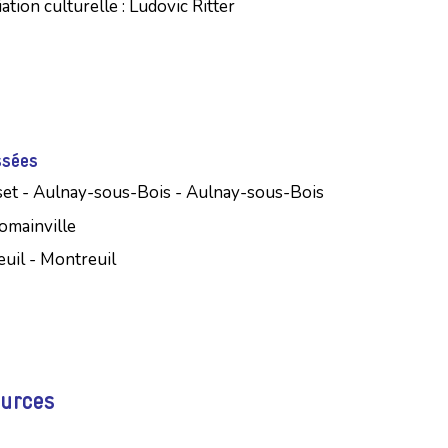
ation culturelle : Ludovic Ritter
ssées
set - Aulnay-sous-Bois - Aulnay-sous-Bois
Romainville
uil - Montreuil
ources