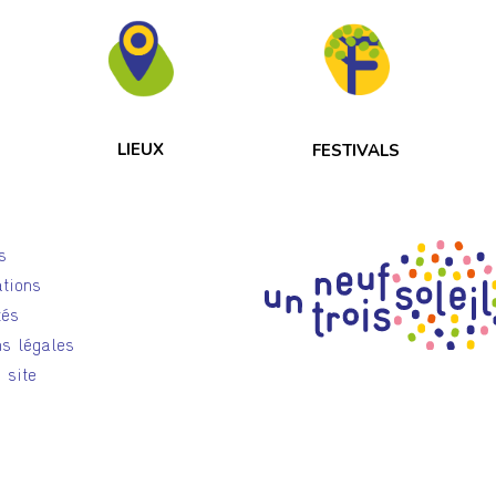
LIEUX
FESTIVALS
s
tions
tés
s légales
 site