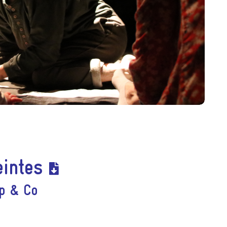
eintes
p & Co